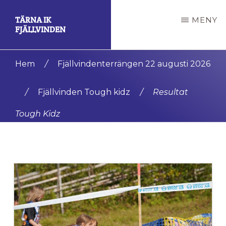
Hoppa
Hoppa
TÄRNA IK
MENY
till
till
FJÄLLVINDEN
huvudinnehåll
det
En
primära
Hem
/
Fjällvindenterrängen 22 augusti 2026
av
sidofältet
de
/
Fjällvinden Tough kidz
/
Resultat
mest
Tough Kidz
framgångsrika
klubbarna
i
världen.