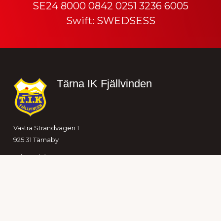
SE24 8000 0842 0251 3236 6005
Swift: SWEDSESS
Sidfot
Tärna IK Fjällvinden
Västra Strandvägen 1
925 31 Tärnaby
Tel: +46 (0)70-232 48 90
E-post:
info@fjallvinden.com
Kontakt: