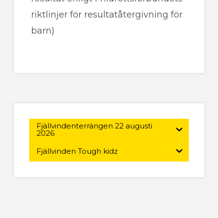
riktlinjer för resultatåtergivning för
barn)
Primärt
sidofält
Fjällvindenterrängen 22 augusti
2026
Fjällvinden Tough kidz