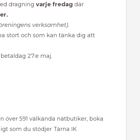
 med dragning
varje fredag
där
er.
l föreningens verksamhet).
inna stort och som kan tänka dig att
 betaldag 27:e maj.
n över 591 välkända nätbutiker, boka
digt som du stödjer Tärna IK