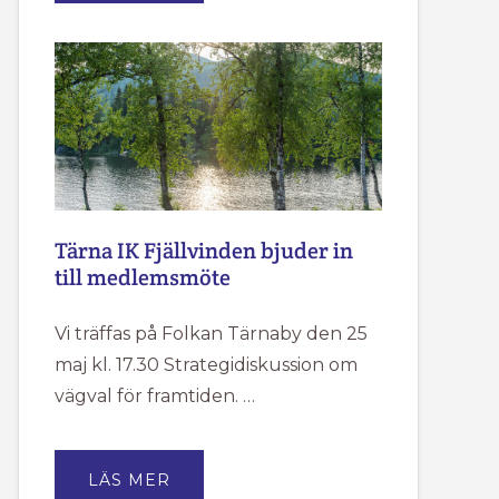
2026
Tärna IK Fjällvinden bjuder in
till medlemsmöte
Vi träffas på Folkan Tärnaby den 25
maj kl. 17.30 Strategidiskussion om
vägval för framtiden. …
OM
LÄS MER
TÄRNA