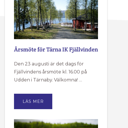
Årsmöte för Tärna IK Fjällvinden
Den 23 augusti är det dags för
Fjällvindens årsmöte kl. 16.00 på
Udden i Tärnaby. Välkomna! …
OM
LÄS MER
ÅRSMÖTE
FÖR
TÄRNA
IK
FJÄLLVINDEN