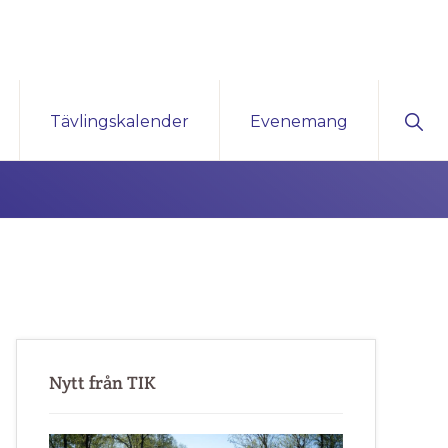
Sho
Tävlingskalender
Evenemang
Sear
Primärt
sidofält
Nytt från TIK