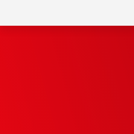
Explore
more