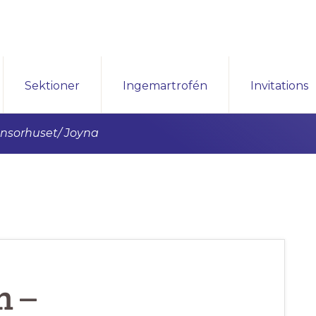
Sektioner
Ingemartrofén
Invitations
onsorhuset/ Joyna
n –