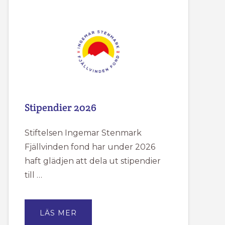
HAR
SOMMARSTÄNGT
MELLAN
DEN
18/6
TILL
DEN
20/7.
Stipendier 2026
Stiftelsen Ingemar Stenmark
Fjällvinden fond har under 2026
haft glädjen att dela ut stipendier
till …
OM
LÄS MER
STIPENDIER