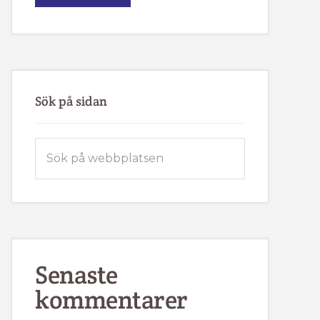
IK
FJÄLLVINDEN
BJUDER
IN
TILL
MEDLEMSMÖTE
Sök på sidan
Sök
på
webbplatsen
Senaste
kommentarer