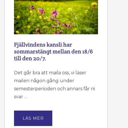
Fjällvindens kansli har
sommarstängt mellan den 18/6
till den 20/7.
Det går bra att maila oss, vi läser
mailen någon gång under
semesterperioden och annars får ni
svar …
OM
LÄS MER
FJÄLLVINDENS
KANSLI