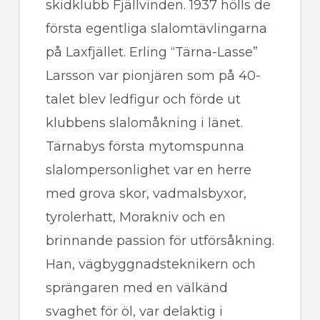
skidklubb Fjällvinden. 1937 hölls de
första egentliga slalomtävlingarna
på Laxfjället. Erling “Tärna-Lasse”
Larsson var pionjären som på 40-
talet blev ledfigur och förde ut
klubbens slalomåkning i länet.
Tärnabys första mytomspunna
slalompersonlighet var en herre
med grova skor, vadmalsbyxor,
tyrolerhatt, Morakniv och en
brinnande passion för utförsåkning.
Han, vägbyggnadsteknikern och
sprängaren med en välkänd
svaghet för öl, var delaktig i