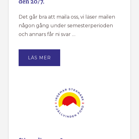
den 20/7.
Det går bra att maila oss, vi läser mailen
någon gång under semesterperioden
och annars får ni svar …
OM
LÄS MER
FJÄLLVINDENS
KANSLI
HAR
SOMMARSTÄNGT
MELLAN
DEN
18/6
TILL
DEN
20/7.