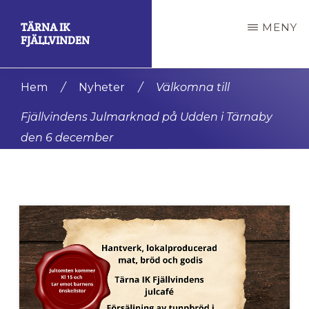
Hoppa
Hoppa
TÄRNA IK
MENY
till
till
FJÄLLVINDEN
huvudinnehåll
det
En
primära
Hem
/
Nyheter
/
Välkomna till
av
sidofältet
Fjällvindens Julmarknad på Udden i Tärnaby
de
den 6 december
mest
framgångsrika
klubbarna
i
världen.