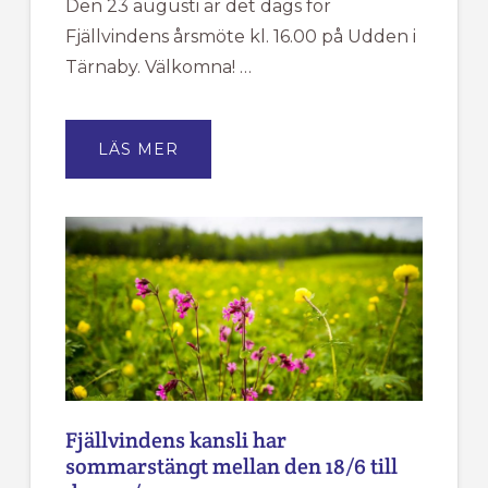
Den 23 augusti är det dags för
Fjällvindens årsmöte kl. 16.00 på Udden i
Tärnaby. Välkomna! …
OM
LÄS MER
ÅRSMÖTE
FÖR
TÄRNA
IK
FJÄLLVINDEN
Fjällvindens kansli har
sommarstängt mellan den 18/6 till