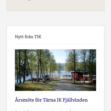
Primärt
sidofält
Nytt från TIK
Årsmöte för Tärna IK Fjällvinden