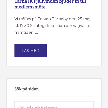
Tärna IK Fjällvinden bjuder in till
medlemsmöte
Vi träffas på Folkan Tärnaby den 25 maj
kl. 17.30 Strategidiskussion om vägval för
framtiden. …
OM
LÄS MER
TÄRNA
IK
FJÄLLVINDEN
BJUDER
IN
TILL
MEDLEMSMÖTE
Sök på sidan
Sök