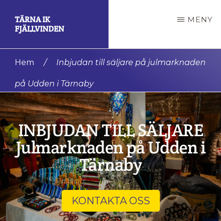
Hoppa
TÄRNA IK
MENY
till
FJÄLLVINDEN
huvudinnehåll
En
Hem
/
Inbjudan till säljare på julmarknaden
av
på Udden i Tärnaby
de
mest
framgångsrika
INBJUDAN TILL SÄLJARE
klubbarna
Julmarknaden på Udden i
i
Tärnaby
världen.
KONTAKTA OSS