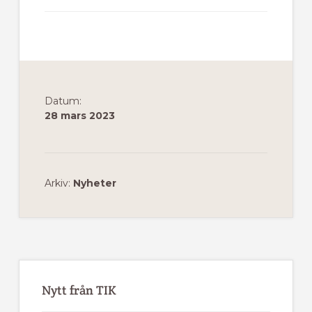
Datum:
28 mars 2023
Arkiv:
Nyheter
Primärt
sidofält
Nytt från TIK