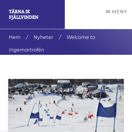
Hoppa
Hoppa
TÄRNA IK
MENY
till
till
FJÄLLVINDEN
huvudinnehåll
det
En
primära
Hem
/
Nyheter
/
Welcome to
av
sidofältet
Ingemartrofén
de
mest
framgångsrika
klubbarna
i
världen.