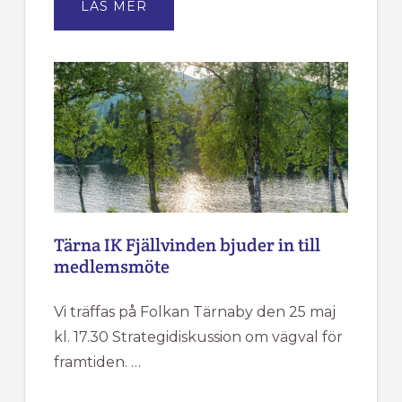
OM
LÄS MER
STIPENDIER
2026
Tärna IK Fjällvinden bjuder in till
medlemsmöte
Vi träffas på Folkan Tärnaby den 25 maj
kl. 17.30 Strategidiskussion om vägval för
framtiden. …