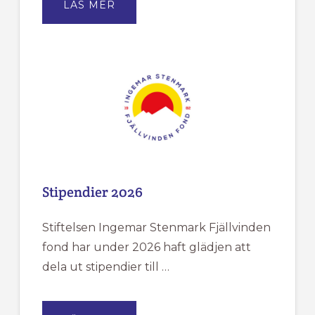
OM
LÄS MER
FJÄLLVINDENS
KANSLI
HAR
SOMMARSTÄNGT
MELLAN
DEN
18/6
TILL
DEN
20/7.
Stipendier 2026
Stiftelsen Ingemar Stenmark Fjällvinden
fond har under 2026 haft glädjen att
dela ut stipendier till …