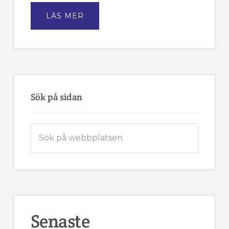
OM
LÄS MER
TÄRNA
IK
FJÄLLVINDEN
BJUDER
IN
TILL
MEDLEMSMÖTE
Sök på sidan
Sök
på
webbplatsen
Senaste