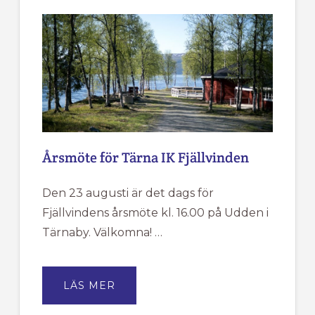
Årsmöte för Tärna IK Fjällvinden
Den 23 augusti är det dags för
Fjällvindens årsmöte kl. 16.00 på Udden i
Tärnaby. Välkomna! …
OM
LÄS MER
ÅRSMÖTE
FÖR
TÄRNA