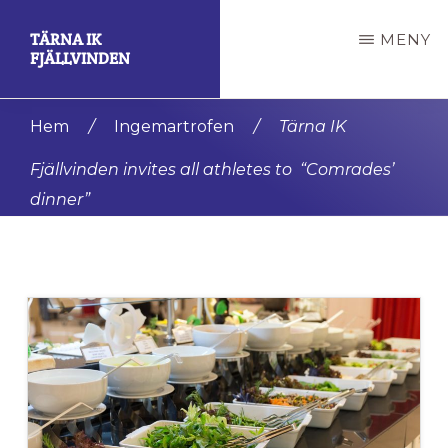
Hoppa
Hoppa
TÄRNA IK
MENY
till
till
FJÄLLVINDEN
huvudinnehåll
det
En
primära
Hem
/
Ingemartrofen
/
Tärna IK
av
sidofältet
Fjällvinden invites all athletes to “Comrades’
de
dinner”
mest
framgångsrika
klubbarna
i
världen.