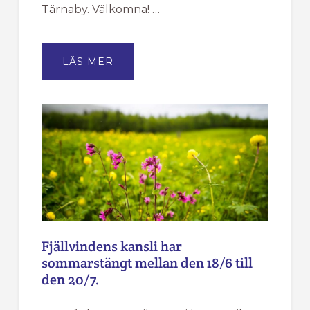
Tärnaby. Välkomna! …
OM
LÄS MER
ÅRSMÖTE
FÖR
TÄRNA
IK
FJÄLLVINDEN
Fjällvindens kansli har
sommarstängt mellan den 18/6 till
den 20/7.