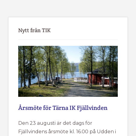
Primärt
sidofält
Nytt från TIK
Årsmöte för Tärna IK Fjällvinden
Den 23 augusti är det dags för
Fjällvindens årsmöte kl. 16.00 på Udden i