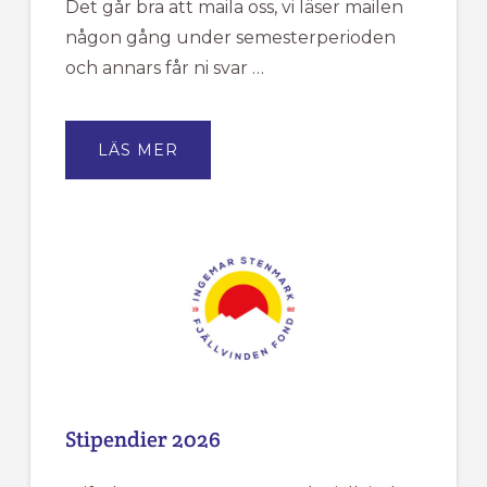
Det går bra att maila oss, vi läser mailen
någon gång under semesterperioden
och annars får ni svar …
OM
LÄS MER
FJÄLLVINDENS
KANSLI
HAR
SOMMARSTÄNGT
MELLAN
DEN
18/6
TILL
DEN
20/7.
Stipendier 2026