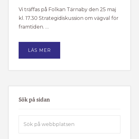
Vi träffas på Folkan Tärnaby den 25 maj
kl. 17.30 Strategidiskussion om vägval för
framtiden. …
OM
LÄS MER
TÄRNA
IK
FJÄLLVINDEN
BJUDER
IN
TILL
MEDLEMSMÖTE
Sök på sidan
Sök
på
webbplatsen