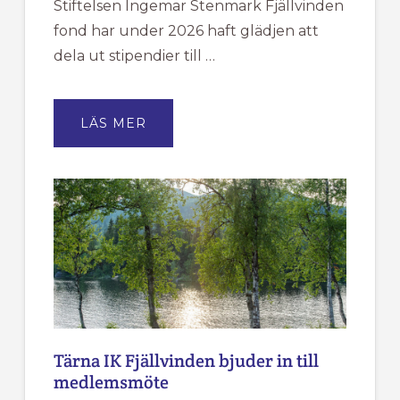
Stiftelsen Ingemar Stenmark Fjällvinden
fond har under 2026 haft glädjen att
dela ut stipendier till …
OM
LÄS MER
STIPENDIER
2026
Tärna IK Fjällvinden bjuder in till
medlemsmöte