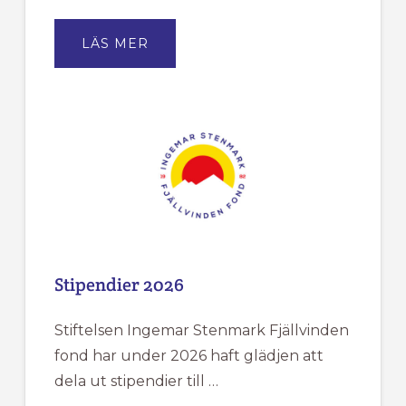
OM
LÄS MER
FJÄLLVINDENS
KANSLI
HAR
SOMMARSTÄNGT
MELLAN
DEN
18/6
TILL
DEN
20/7.
Stipendier 2026
Stiftelsen Ingemar Stenmark Fjällvinden
fond har under 2026 haft glädjen att
dela ut stipendier till …