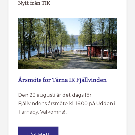
sidofält
Nytt från TIK
Årsmöte för Tärna IK Fjällvinden
Den 23 augusti är det dags för
Fjällvindens årsmöte kl. 16.00 på Udden i
Tärnaby. Välkomna! …
OM
LÄS MER