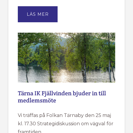
OM
LÄS MER
STIPENDIER
2026
Tärna IK Fjällvinden bjuder in till
medlemsmöte
Vi träffas på Folkan Tärnaby den 25 maj
kl. 17.30 Strategidiskussion om vägval för
framtiden. …