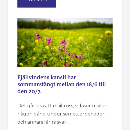
ÅRSMÖTE
FÖR
TÄRNA
IK
FJÄLLVINDEN
Fjällvindens kansli har
sommarstängt mellan den 18/6 till
den 20/7.
Det går bra att maila oss, vi läser mailen
någon gång under semesterperioden
och annars får ni svar …