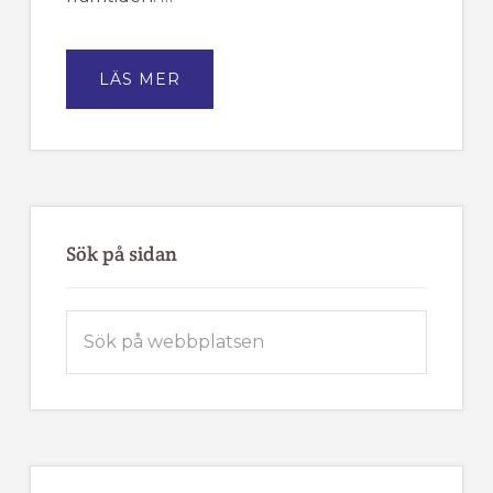
OM
LÄS MER
TÄRNA
IK
FJÄLLVINDEN
BJUDER
IN
TILL
MEDLEMSMÖTE
Sök på sidan
Sök
på
webbplatsen