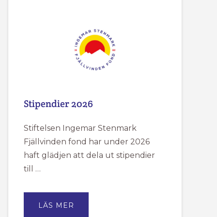
HAR
SOMMARSTÄNGT
MELLAN
DEN
18/6
TILL
DEN
20/7.
Stipendier 2026
Stiftelsen Ingemar Stenmark
Fjällvinden fond har under 2026
haft glädjen att dela ut stipendier
till …
OM
LÄS MER
STIPENDIER