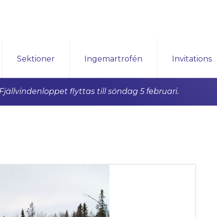
Sektioner
Ingemartrofén
Invitations
ällvindenloppet flyttas till söndag 5 februari.