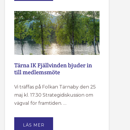
2026
Tärna IK Fjällvinden bjuder in
till medlemsmöte
Vi träffas på Folkan Tärnaby den 25
maj kl. 17.30 Strategidiskussion om
vägval för framtiden. …
OM
LÄS MER
TÄRNA