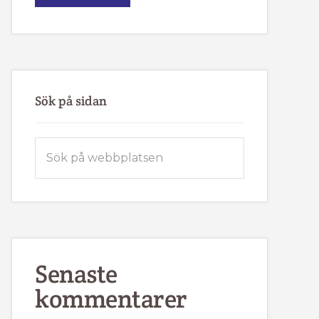
IK
FJÄLLVINDEN
BJUDER
IN
TILL
MEDLEMSMÖTE
Sök på sidan
Sök
på
webbplatsen
Senaste
kommentarer