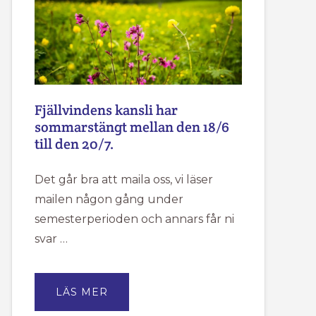
Fjällvindens kansli har
sommarstängt mellan den 18/6
till den 20/7.
Det går bra att maila oss, vi läser
mailen någon gång under
semesterperioden och annars får ni
svar …
OM
LÄS MER
FJÄLLVINDENS
KANSLI