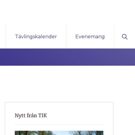
Sho
Tävlingskalender
Evenemang
Sear
Primärt
sidofält
Nytt från TIK