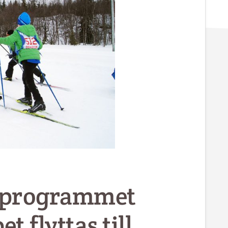
i programmet
t flyttas till