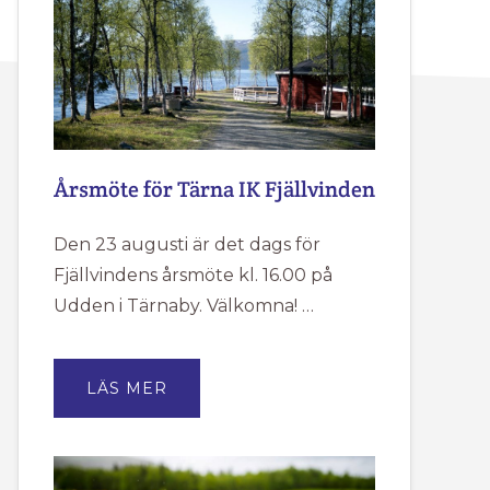
Årsmöte för Tärna IK Fjällvinden
Den 23 augusti är det dags för
Fjällvindens årsmöte kl. 16.00 på
Udden i Tärnaby. Välkomna! …
OM
LÄS MER
ÅRSMÖTE
FÖR
TÄRNA
IK
FJÄLLVINDEN