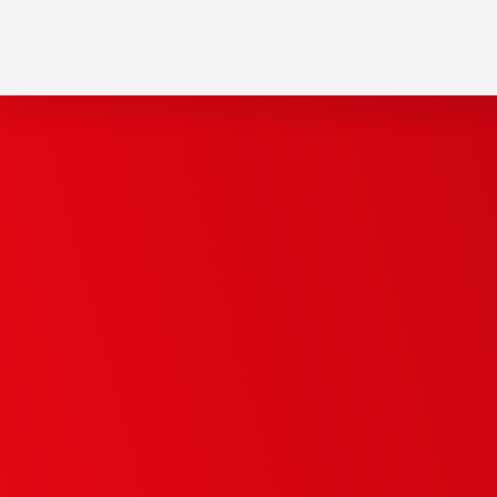
Explore
more