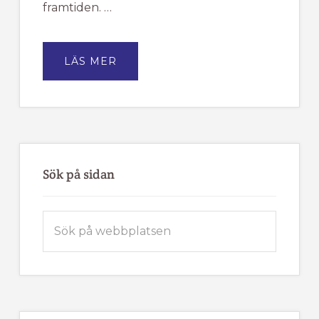
framtiden. …
OM
LÄS MER
TÄRNA
IK
FJÄLLVINDEN
BJUDER
IN
TILL
MEDLEMSMÖTE
Sök på sidan
Sök
på
webbplatsen