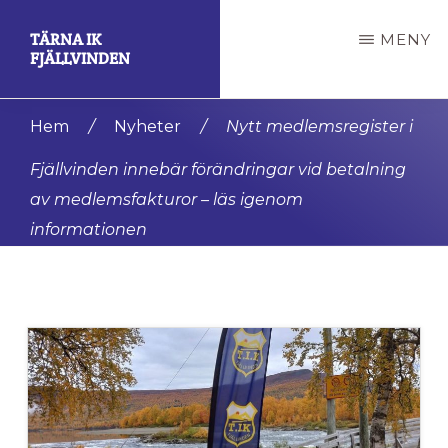
Hoppa
Hoppa
TÄRNA IK
MENY
till
till
FJÄLLVINDEN
huvudinnehåll
det
En
primära
Hem
/
Nyheter
/
Nytt medlemsregister i
av
sidofältet
Fjällvinden innebär förändringar vid betalning
de
av medlemsfakturor – läs igenom
mest
informationen
framgångsrika
klubbarna
i
världen.