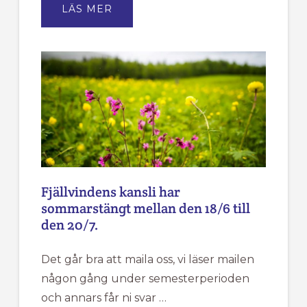
OM
LÄS MER
ÅRSMÖTE
FÖR
TÄRNA
IK
FJÄLLVINDEN
Fjällvindens kansli har
sommarstängt mellan den 18/6 till
den 20/7.
Det går bra att maila oss, vi läser mailen
någon gång under semesterperioden
och annars får ni svar …