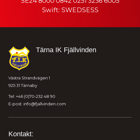
SE24 8000 0842 0251 3236 6005
Swift: SWEDSESS
Sidfot
Tärna IK Fjällvinden
Västra Strandvägen 1
925 31 Tärnaby
Tel: +46 (0)70-232 48 90
E-post:
info@fjallvinden.com
Kontakt: