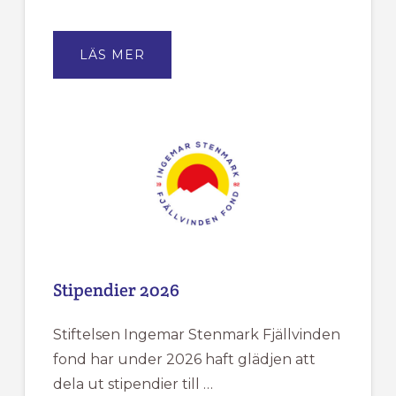
OM
LÄS MER
FJÄLLVINDENS
KANSLI
HAR
SOMMARSTÄNGT
MELLAN
DEN
18/6
TILL
DEN
20/7.
Stipendier 2026
Stiftelsen Ingemar Stenmark Fjällvinden
fond har under 2026 haft glädjen att
dela ut stipendier till …