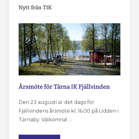
sidofält
Nytt från TIK
Årsmöte för Tärna IK Fjällvinden
Den 23 augusti är det dags för
Fjällvindens årsmöte kl. 16.00 på Udden i
Tärnaby. Välkomna! …