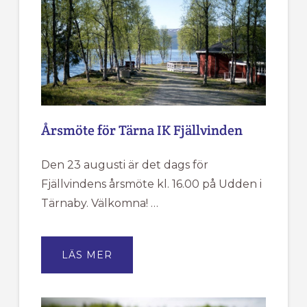
Årsmöte för Tärna IK Fjällvinden
Den 23 augusti är det dags för
Fjällvindens årsmöte kl. 16.00 på Udden i
Tärnaby. Välkomna! …
OM
LÄS MER
ÅRSMÖTE
FÖR
TÄRNA
IK
FJÄLLVINDEN