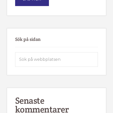
TÄRNA
IK
FJÄLLVINDEN
BJUDER
IN
TILL
MEDLEMSMÖTE
Sök på sidan
Sök
på
webbplatsen
Senaste
kommentarer