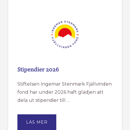
HAR
SOMMARSTÄNGT
MELLAN
DEN
18/6
TILL
DEN
20/7.
Stipendier 2026
Stiftelsen Ingemar Stenmark Fjällvinden
fond har under 2026 haft glädjen att
dela ut stipendier till …
OM
LÄS MER
STIPENDIER