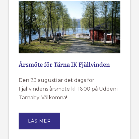
Årsmöte för Tärna IK Fjällvinden
Den 23 augusti är det dags för
Fjällvindens årsmöte kl. 16.00 på Udden i
Tärnaby. Välkomna! …
OM
LÄS MER
ÅRSMÖTE
FÖR
TÄRNA
IK