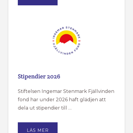
FJÄLLVINDENS
KANSLI
HAR
SOMMARSTÄNGT
MELLAN
DEN
18/6
TILL
DEN
20/7.
Stipendier 2026
Stiftelsen Ingemar Stenmark Fjällvinden
fond har under 2026 haft glädjen att
dela ut stipendier till …
OM
LÄS MER