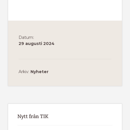
Datum:
29 augusti 2024
Arkiv:
Nyheter
Primärt
sidofält
Nytt från TIK