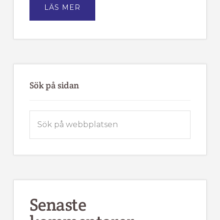
OM
LÄS MER
TÄRNA
IK
FJÄLLVINDEN
BJUDER
IN
TILL
MEDLEMSMÖTE
Sök på sidan
Sök
på
webbplatsen
Senaste