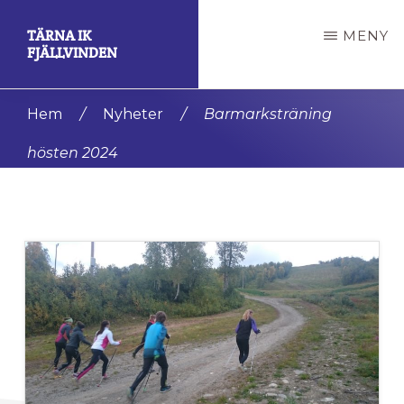
Hoppa
Hoppa
TÄRNA IK
MENY
till
till
FJÄLLVINDEN
huvudinnehåll
det
En
primära
Hem
/
Nyheter
/
Barmarksträning
av
sidofältet
hösten 2024
de
mest
framgångsrika
klubbarna
i
världen.